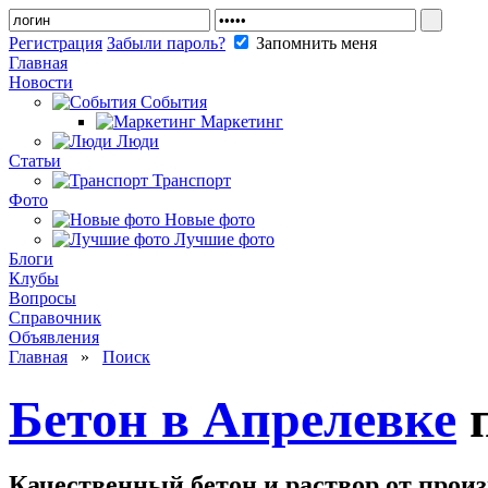
Регистрация
Забыли пароль?
Запомнить меня
Главная
Новости
События
Маркетинг
Люди
Статьи
Транспорт
Фото
Новые фото
Лучшие фото
Блоги
Клубы
Вопросы
Справочник
Объявления
Главная
»
Поиск
Бетон в Апрелевке
п
Качественный бетон и раствор от произ